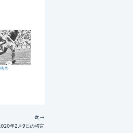
の格言
次
2020年2月9日の格言