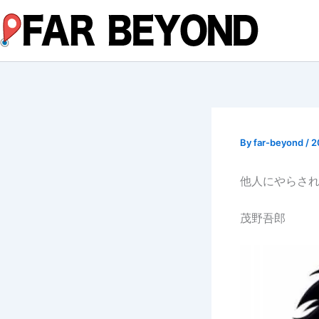
内
容
を
ス
キ
ッ
プ
By
far-beyond
/
2
他人にやらさ
茂野吾郎