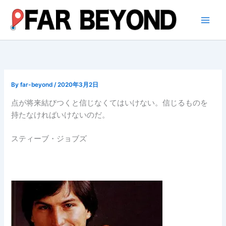
内
容
を
ス
キ
ッ
プ
By
far-beyond
/
2020年3月2日
点が将来結びつくと信じなくてはいけない。信じるものを
持たなければいけないのだ。
スティーブ・ジョブズ