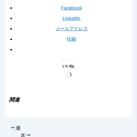
Facebook
LinkedIn
メールアドレス
印刷
いいね:
読
み
込
み
関連
中…
前
次