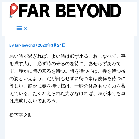
内
容
を
ス
キ
ッ
By
far-beyond
/
2020年3月24日
プ
悪い時が過ぎれば、よい時は必ず来る。おしなべて、事
を成す人は、必ず時の来るのを待つ。あせらずあわて
ず、静かに時の来るを待つ。時を待つ心は、春を待つ桜
の姿といえよう。だが何もせずに待つ事は僥倖を待つに
等しい。静かに春を待つ桜は、一瞬の休みもなく力を蓄
えている。たくわえられた力がなければ、時が来ても事
は成就しないであろう。
松下幸之助