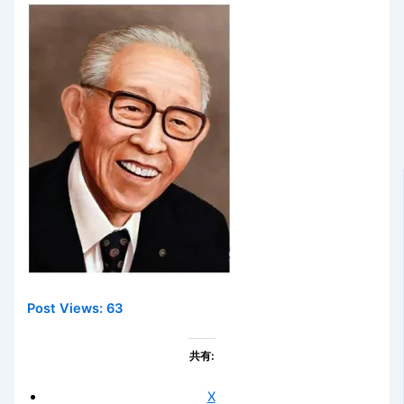
Post Views:
63
共有:
X