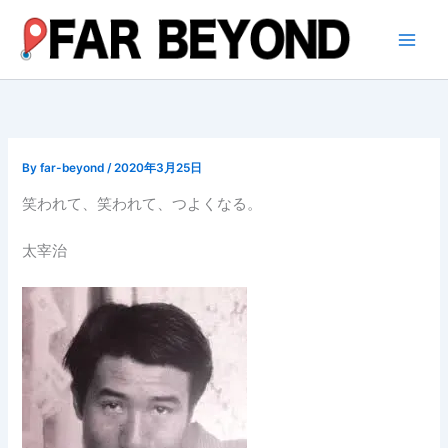
内
容
を
ス
キ
ッ
プ
By
far-beyond
/
2020年3月25日
笑われて、笑われて、つよくなる。
太宰治