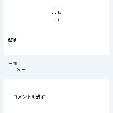
いいね:
読
み
込
み
関連
中…
前
次
コメントを残す