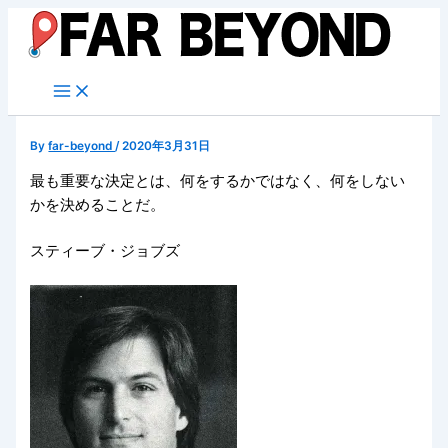
内
容
を
ス
キ
ッ
By
far-beyond
/
2020年3月31日
プ
最も重要な決定とは、何をするかではなく、何をしない
かを決めることだ。
スティーブ・ジョブズ