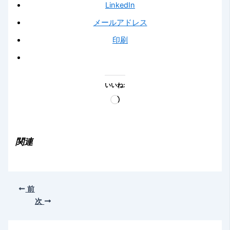
LinkedIn
メールアドレス
印刷
いいね:
読
み
込
み
関連
中…
前
次