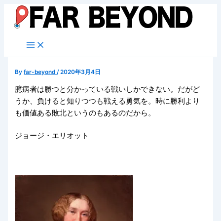
内
容
を
ス
キ
ッ
By
far-beyond
/
2020年3月4日
プ
臆病者は勝つと分かっている戦いしかできない。だがど
うか、負けると知りつつも戦える勇気を。時に勝利より
も価値ある敗北というのもあるのだから。
ジョージ・エリオット