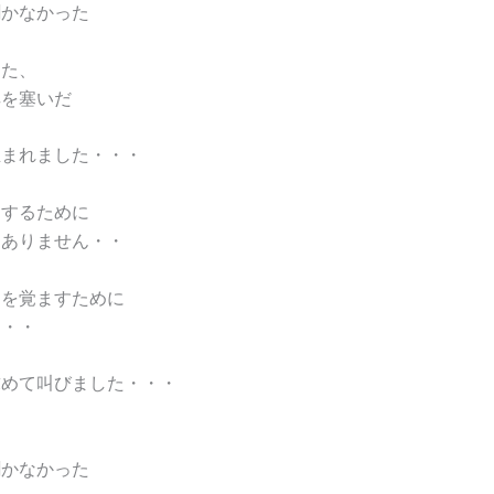
聞かなかった
した、
耳を塞いだ
生まれました・・・
罰するために
はありません・・
目を覚ますために
す・・
求めて叫びました・・・
聞かなかった