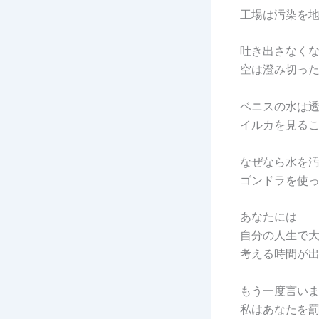
工場は汚染を
吐き出さなく
空は澄み切っ
ベニスの水は
イルカを見る
なぜなら水を
ゴンドラを使
あなたには
自分の人生で
考える時間が
もう一度言い
私はあなたを