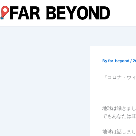
内
容
を
ス
キ
ッ
プ
By
far-beyond
/
2
『コロナ・ウ
地球は囁きま
でもあなたは
地球は話しま