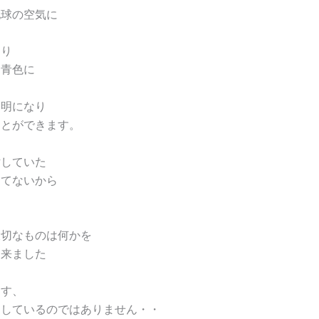
地球の空気に
なり
た青色に
透明になり
ことができます。
汚していた
ってないから
大切なものは何かを
出来ました
ます、
罰しているのではありません・・