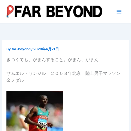
内
容
を
ス
キ
ッ
プ
By
far-beyond
/
2020年4月21日
きつくても、がまんすること。がまん、がまん
サムエル・ワンジル ２００８年北京 陸上男子マラソン
金メダル