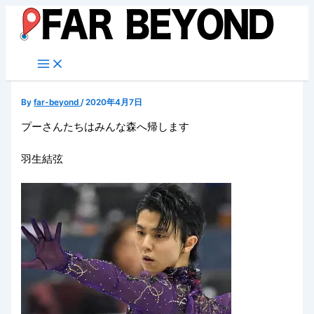
内
容
を
ス
キ
ッ
By
far-beyond
/
2020年4月7日
プ
プーさんたちはみんな森へ帰します
羽生結弦