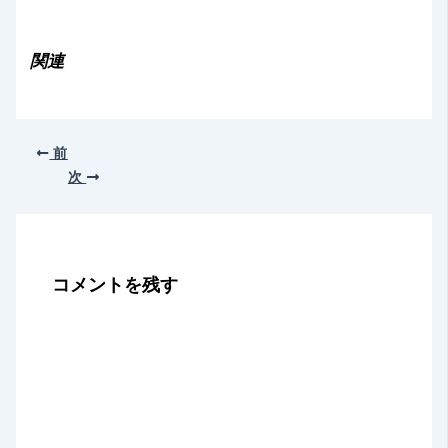
み
込
み
関連
中…
前
次
コメントを残す