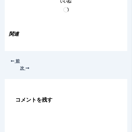
いいね:
読
み
込
み
関連
中…
前
次
コメントを残す