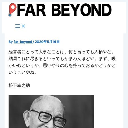
内
容
を
ス
キ
ッ
By
far-beyond
/
2020年5月16日
プ
経営者にとって大事なことは、何と言っても人柄やな。
結局これに尽きるといってもかまわんほどや。まず、暖
かい心というか、思いやりの心を持っておるかどうかと
いうことやね。
松下幸之助