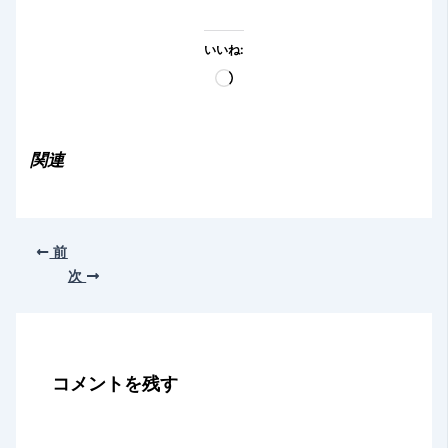
いいね:
読
み
込
み
関連
中…
前
次
コメントを残す