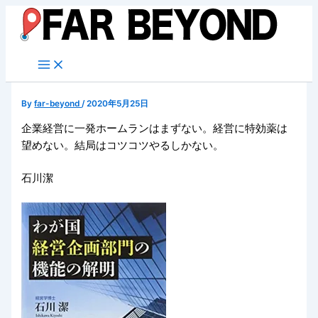
内
容
を
ス
キ
ッ
By
far-beyond
/
2020年5月25日
プ
企業経営に一発ホームランはまずない。経営に特効薬は
望めない。結局はコツコツやるしかない。
石川潔