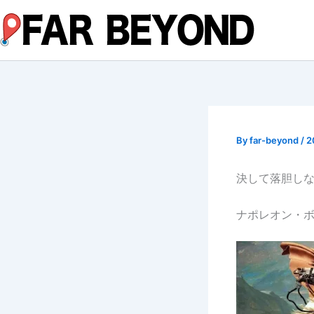
内
容
を
ス
キ
ッ
プ
By
far-beyond
/
2
決して落胆し
ナポレオン・