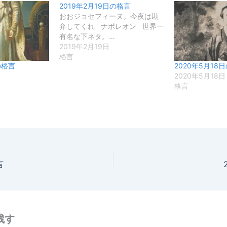
2019年2月19日の格言
おおジョセフィーヌ。今夜は勘
弁してくれ ナポレオン 世界一
有名な下ネタ。…
2019年2月19日
格言
の格言
2020年5月18
2020年5月18日
格言
言
残す