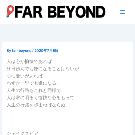
内
容
を
ス
キ
ッ
プ
By
far-beyond
/
2020年7月5日
人は心が愉快であれば
終日歩んでも嫌になることはないが、
心に憂いがあれば
わずか一里でも嫌になる。
人生の行路もこれと同様で、
人は常に明るく愉快な心をもって
人生の行路を歩まねばならぬ。
シェイクスピア