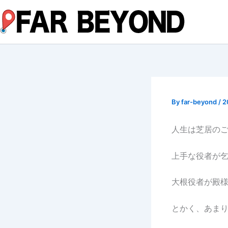
内
容
を
ス
キ
ッ
プ
By
far-beyond
/
2
人生は芝居の
上手な役者が
大根役者が殿
とかく、あま