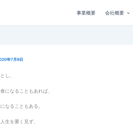
事業概要
会社概要
020年7月9日
ごとし、
乞食になることもあれば、
様になることもある。
り人生を重く見ず、