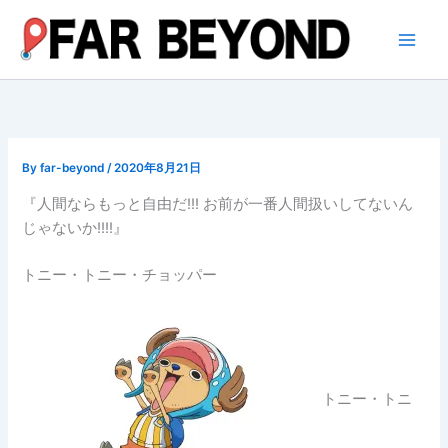
内
容
を
ス
キ
ッ
プ
By
far-beyond
/
2020年8月21日
『人間ならもっと自由だ!!! お前が一番人間扱いしてないん
じゃないか!!!!』
トニー・トニー・チョッパー
トニー・トニ