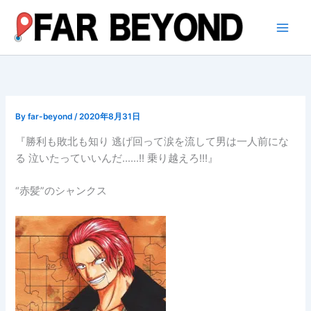
内
容
を
ス
キ
ッ
プ
By
far-beyond
/
2020年8月31日
『勝利も敗北も知り 逃げ回って涙を流して男は一人前にな
る 泣いたっていいんだ……!! 乗り越えろ!!!』
“赤髪”のシャンクス