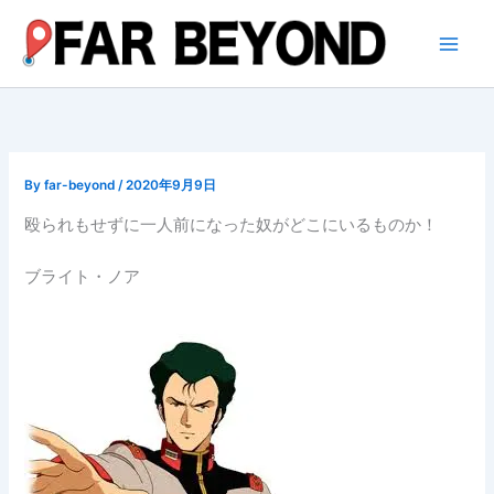
内
容
を
ス
キ
ッ
プ
By
far-beyond
/
2020年9月9日
殴られもせずに一人前になった奴がどこにいるものか！
ブライト・ノア