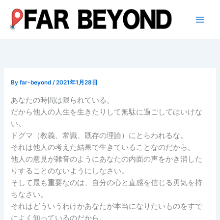
内
容
を
ス
キ
ッ
プ
By
far-beyond
/
2021年1月28日
あなたの時間は限られている。
だから他人の人生を生きたりして無駄に過ごしてはいけな
い。
ドグマ（教義、常識、既存の理論）にとらわれるな。
それは他人の考えた結果で生きていることなのだから。
他人の意見が雑音のようにあなたの内面の声をかき消した
りすることのないようにしなさい。
そして最も重要なのは、自分の心と直感を信じる勇気を持
ちなさい。
それはどういうわけかあなたが本当になりたいものをすで
によく知っているのだから。