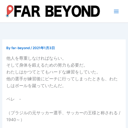
内
容
を
ス
キ
ッ
プ
By
far-beyond
/
2021年1月3日
他人を尊重しなければならい。
そして身体を鍛えるための努力も必要だ。
わたしはかつてとてもハードな練習をしていた。
他の選手が練習後にビーチに行ってしまったときも、わた
しはボールを蹴っていたんだ。
ペレ -
（ブラジルの元サッカー選手、サッカーの王様と称される /
1940～）