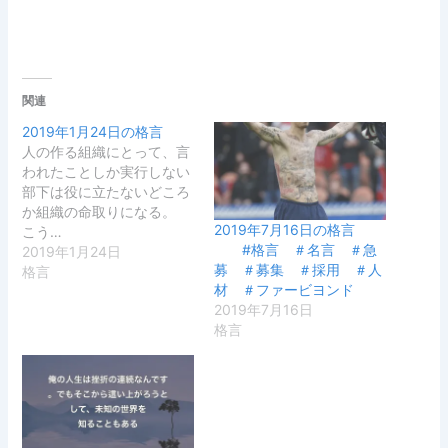
関連
2019年1月24日の格言
人の作る組織にとって、言
われたことしか実行しない
部下は役に立たないどころ
か組織の命取りになる。
2019年7月16日の格言
こう…
#格言 ＃名言 ＃急
2019年1月24日
募 ＃募集 ＃採用 ＃人
格言
材 ＃ファービヨンド
2019年7月16日
格言