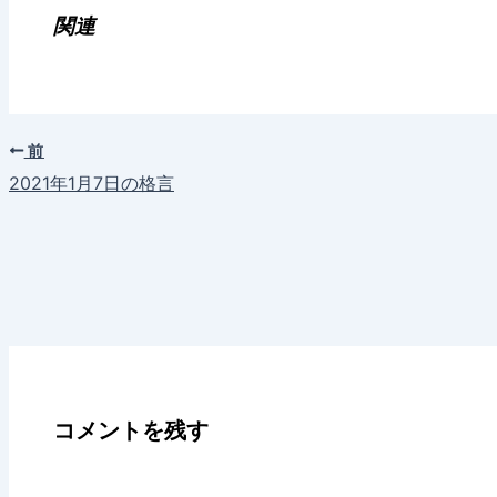
み
関連
中…
前
2021年1月7日の格言
コメントを残す