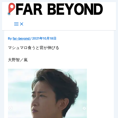
内
容
を
ス
キ
ッ
By
far-beyond
/
2021年10月18日
プ
マシュマロ食うと背が伸びる
大野智／嵐