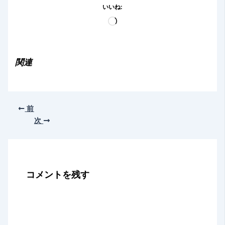
いいね:
読
み
込
み
関連
中…
前
次
コメントを残す