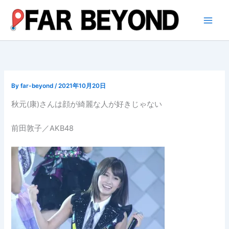
内
容
を
ス
キ
ッ
プ
By
far-beyond
/
2021年10月20日
秋元(康)さんは顔が綺麗な人が好きじゃない
前田敦子／AKB48