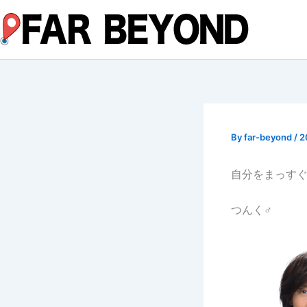
内
容
を
ス
キ
ッ
プ
By
far-beyond
/
2
自分をまっす
つんく♂