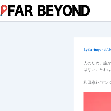
内
容
を
ス
キ
ッ
プ
By
far-beyond
/
2
人のため、誰
はない。それ
和田彩花/アン