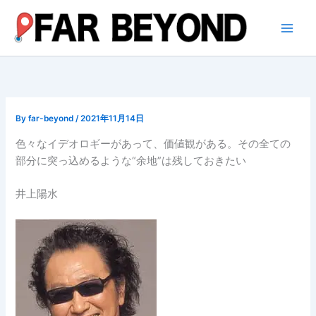
内
容
を
ス
キ
ッ
プ
By
far-beyond
/
2021年11月14日
色々なイデオロギーがあって、価値観がある。その全ての
部分に突っ込めるような“余地”は残しておきたい
井上陽水