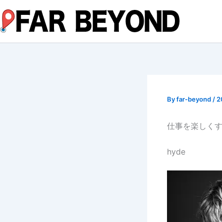
内
容
を
ス
キ
ッ
プ
By
far-beyond
/
2
仕事を楽しく
hyde