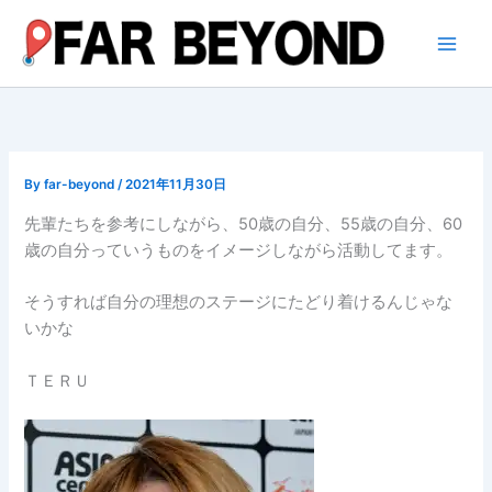
内
容
を
ス
キ
ッ
プ
By
far-beyond
/
2021年11月30日
先輩たちを参考にしながら、50歳の自分、55歳の自分、60
歳の自分っていうものをイメージしながら活動してます。
そうすれば自分の理想のステージにたどり着けるんじゃな
いかな
ＴＥＲＵ