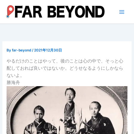
内
容
を
ス
キ
ッ
プ
By
far-beyond
/
2021年12月30日
やるだけのことはやって、後のことは心の中で、そっと心
配しておれば良いではないか。どうせなるようにしかなら
ないよ。
勝海舟