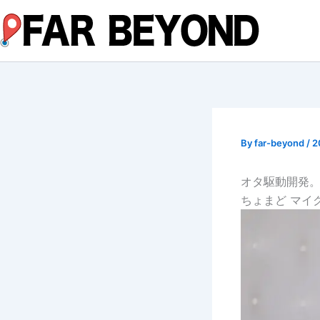
内
容
を
ス
キ
ッ
プ
By
far-beyond
/
2
オタ駆動開発。オタ
ちょまど マイ