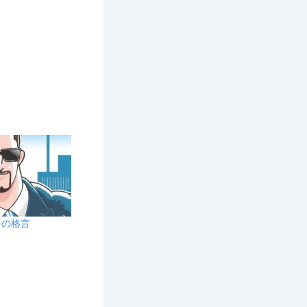
6日の格言
日