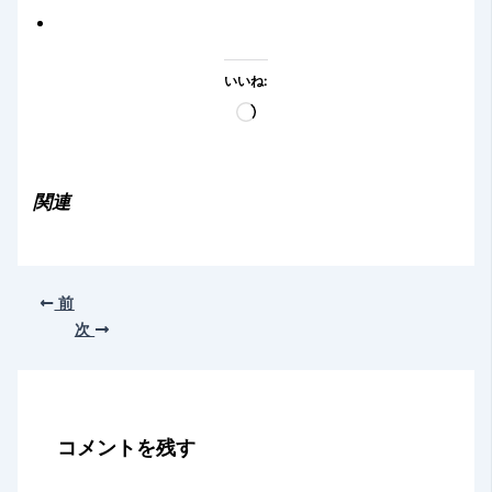
いいね:
読
み
込
み
関連
中…
前
次
コメントを残す