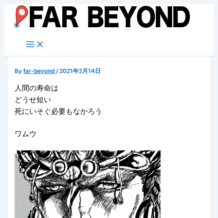
内
容
を
ス
キ
ッ
By
far-beyond
/
2021年2月14日
プ
人間の寿命は
どうせ短い
死にいそぐ必要もなかろう
ワムウ