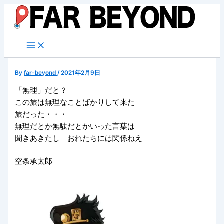
内
容
を
ス
キ
ッ
By
far-beyond
/
2021年2月9日
プ
「無理」だと？
この旅は無理なことばかりして来た
旅だった・・・
無理だとか無駄だとかいった言葉は
聞きあきたし おれたちには関係ねえ
空条承太郎