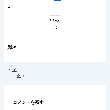
いいね:
読
み
込
み
関連
中…
前
次
コメントを残す