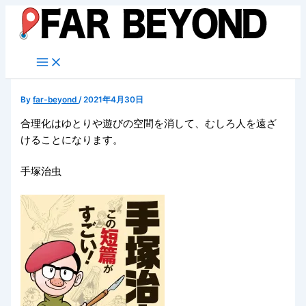
内
容
を
ス
キ
ッ
By
far-beyond
/
2021年4月30日
プ
合理化はゆとりや遊びの空間を消して、むしろ人を遠ざ
けることになります。
手塚治虫