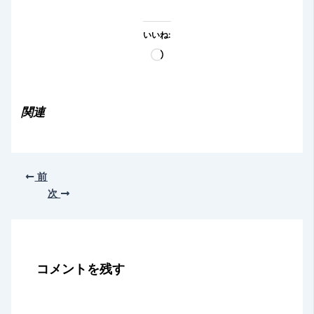
いいね:
読
み
込
み
関連
中…
前
次
コメントを残す