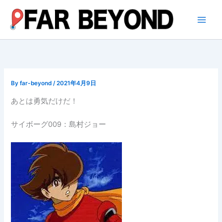
内
容
を
ス
キ
ッ
プ
By
far-beyond
/
2021年4月9日
あとは勇気だけだ！
サイボーグ009：島村ジョー