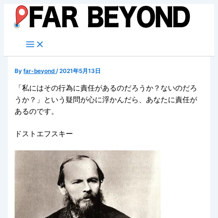
内
容
を
ス
キ
ッ
By
far-beyond
/
2021年5月13日
プ
「私にはその行為に責任があるのだろうか？ないのだろ
うか？」という疑問が心に浮かんだら、あなたに責任が
あるのです。
ドストエフスキー