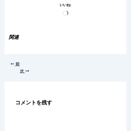
いいね:
読
み
込
み
関連
中…
前
次
コメントを残す