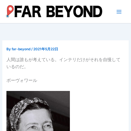
内
容
を
ス
キ
ッ
プ
By
far-beyond
/
2021年5月22日
人間は誰もが考えている。インテリだけがそれを自慢して
いるのだ。
ボーヴォワール