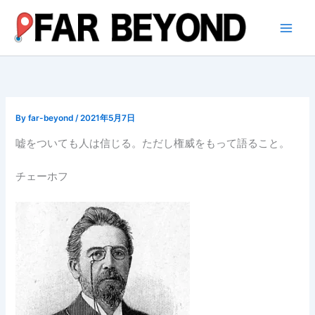
内
容
を
ス
キ
ッ
プ
By
far-beyond
/
2021年5月7日
嘘をついても人は信じる。ただし権威をもって語ること。
チェーホフ