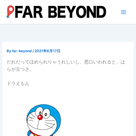
内
容
を
ス
キ
ッ
プ
By
far-beyond
/
2021年6月17日
だれだってほめられりゃうれしいし、悪口いわれると、は
らが立つさ。
ドラえもん