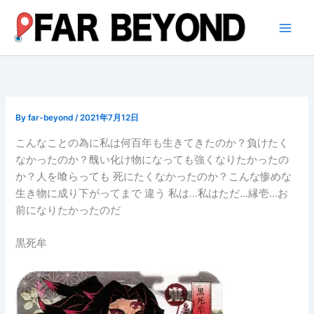
内
容
を
ス
キ
ッ
プ
By
far-beyond
/
2021年7月12日
こんなことの為に私は何百年も生きてきたのか？負けたく
なかったのか？醜い化け物になっても強くなりたかったの
か？人を喰らっても 死にたくなかったのか？こんな惨めな
生き物に成り下がってまで 違う 私は…私はただ…縁壱…お
前になりたかったのだ
黒死牟