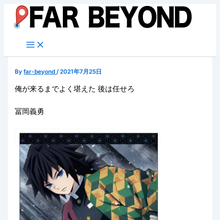
内
容
を
ス
キ
ッ
By
far-beyond
/
2021年7月25日
プ
俺が来るまでよく堪えた 後は任せろ
冨岡義勇