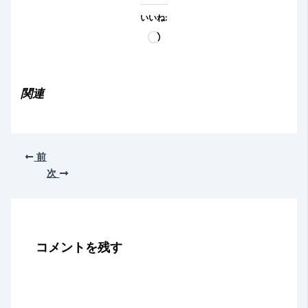
いいね:
読
み
込
み
関連
中…
前
次
コメントを残す