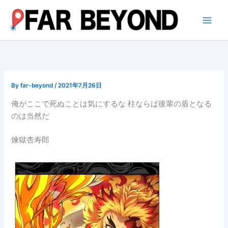
内
容
を
ス
キ
ッ
プ
By
far-beyond
/
2021年7月26日
俺がここで死ぬことは気にするな 柱ならば後輩の盾となる
のは当然だ
煉獄杏寿郎