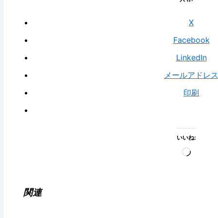
X
Facebook
LinkedIn
メールアドレ
印刷
いいね:
読
み
込
み
関連
中…