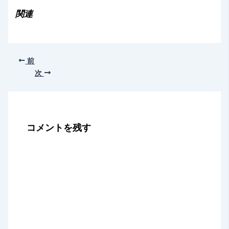
み
関連
中…
前
次
コメントを残す