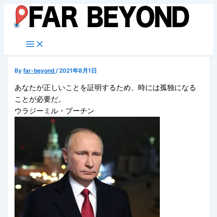
内
容
を
ス
キ
ッ
By
far-beyond
/
2021年8月1日
プ
あなたが正しいことを証明するため、時には孤独になる
ことが必要だ。
ウラジーミル・プーチン