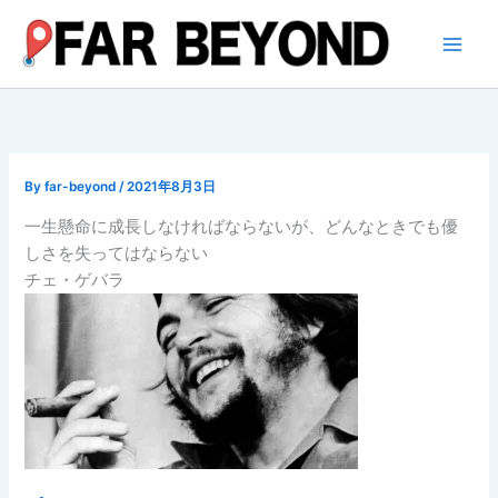
内
容
を
ス
キ
ッ
プ
By
far-beyond
/
2021年8月3日
一生懸命に成長しなければならないが、どんなときでも優
しさを失ってはならない
チェ・ゲバラ