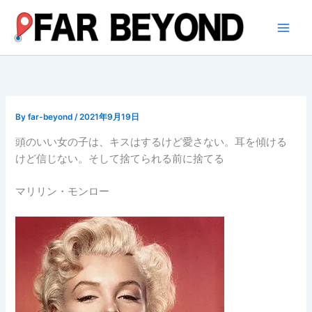
内
容
を
ス
キ
ッ
プ
By
far-beyond
/
2021年9月19日
頭のいい女の子は、キスはするけど愛さない。耳を傾ける
けど信じない。そして捨てられる前に捨てる
マリリン・モンロー