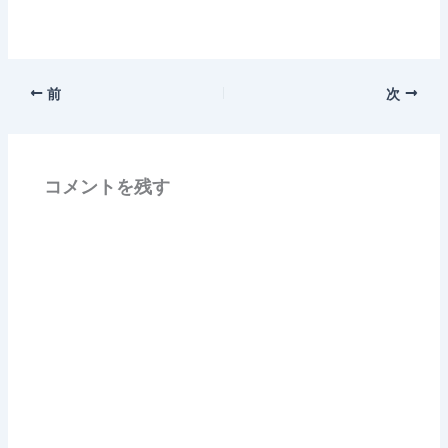
込
み
中…
前
次
コメントを残す