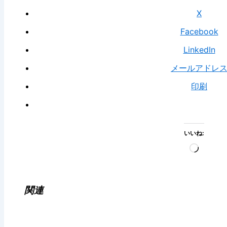
X
Facebook
LinkedIn
メールアドレ
印刷
いいね:
読
み
込
み
関連
中…