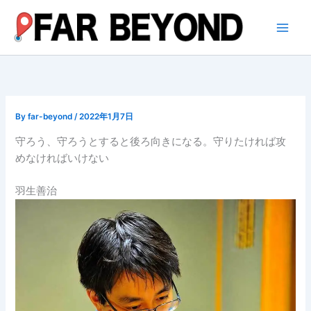
内
容
を
ス
キ
ッ
プ
By
far-beyond
/
2022年1月7日
守ろう、守ろうとすると後ろ向きになる。守りたければ攻
めなければいけない
羽生善治