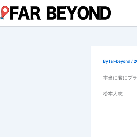
内
容
を
ス
キ
ッ
プ
By
far-beyond
/
2
本当に君にプ
松本人志