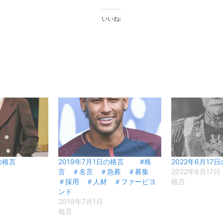
いいね:
の格言
2019年7月1日の格言 #格
2022年6月17
言 ＃名言 ＃急募 ＃募集
2022年6月17日
＃採用 ＃人材 ＃ファービヨ
格言
ンド
2019年7月1日
格言