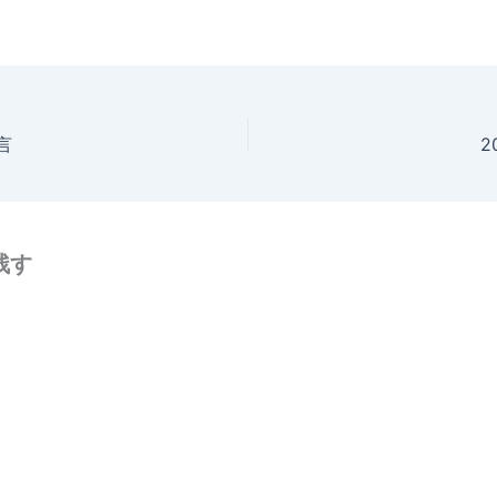
言
2
残す