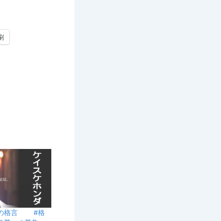
刷
1日の格言 #格