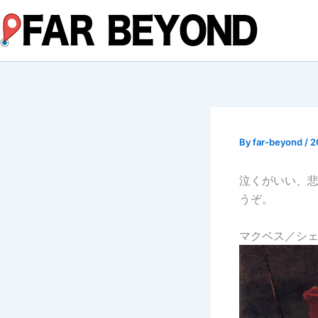
内
容
を
ス
キ
ッ
プ
By
far-beyond
/
2
泣くがいい、
うぞ。
マクベス／シ