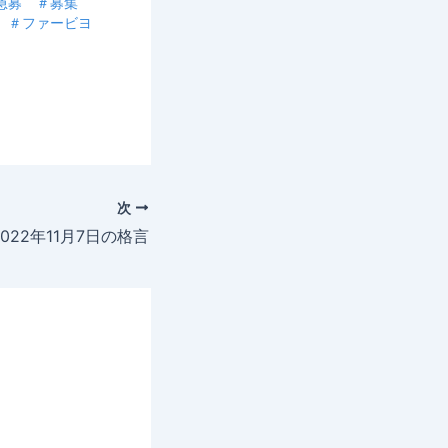
＃急募 ＃募集
 ＃ファービヨ
次
2022年11月7日の格言