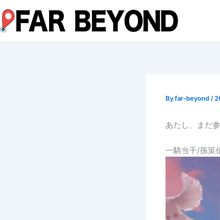
内
容
を
ス
キ
ッ
プ
By
far-beyond
/
2
あたし、まだ
一騎当千/孫策