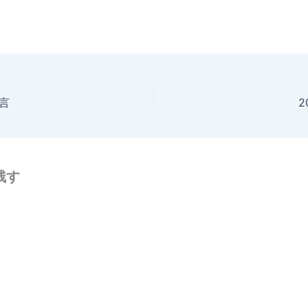
格言
2
残す