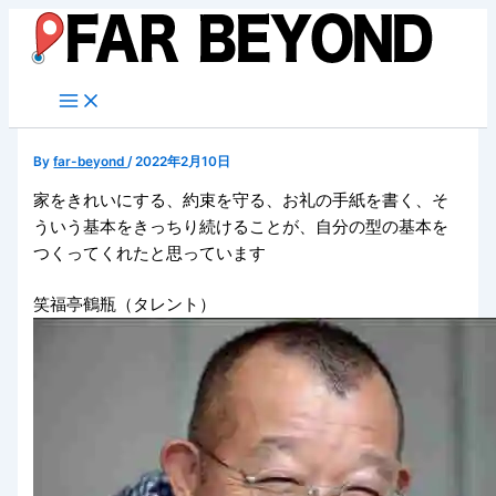
内
容
を
ス
キ
ッ
By
far-beyond
/
2022年2月10日
プ
家をきれいにする、約束を守る、お礼の手紙を書く、そ
ういう基本をきっちり続けることが、自分の型の基本を
つくってくれたと思っています
笑福亭鶴瓶（タレント）