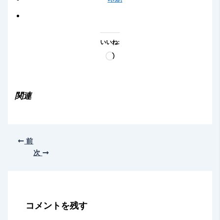
いいね:
読
み
込
み
関連
中…
前
次
コメントを残す